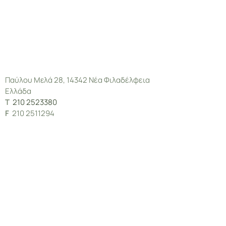
Παύλου Μελά 28, 14342 Νέα Φιλαδέλφεια
Ελλάδα
Τ
210 2523380
F
210 2511294