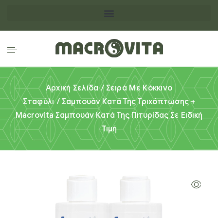
Αρχική Σελίδα
/
Σειρά Με Κόκκινο
Σταφύλι
/ Σαμπουάν Κατά Της Τριχόπτωσης +
Macrovita Σαμπουάν Κατά Της Πιτυρίδας Σε Ειδική
Τιμή