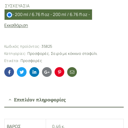
ΣΥΣΚΕΥΑΣΙΑ
-
200 ml / 6.76 fl oz - 200 ml / 6.76 fl oz
-
A
Εκκαθάριση
l
t
e
r
Κωδικός προϊόντος:
35825
n
Κατηγορίες:
Προσφορές
,
Σειρά με κόκκινο σταφύλι
a
Ετικέτα:
Προσφορές
t
i
Facebook
Twitter
Linkedin
Google+
Pinterest
Email
v
e
:
Επιπλέον πληροφορίες
ΒΆΡΟΣ
0,46 κ.