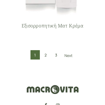
Εξισορροπητική Ματ Κρέμα
1
2
3
Next